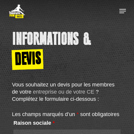
Skip
Menu
to
main
Close
content
Menu
INFORMATIONS &
DEVIS
Vous souhaitez un devis pour les membres
de votre
entreprise ou de votre CE
?
Complétez le formulaire ci-dessous :
Les champs marqués d’un
*
sont obligatoires
Raison sociale
*